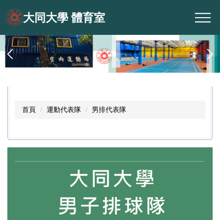
跳
大同大學 體育室
到
主
要
內
容
區
首頁
運動代表隊
男排代表隊