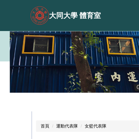
跳
到
大同大學 體育室
主
要
內
容
區
首頁
運動代表隊
女籃代表隊