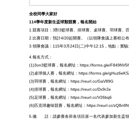
全校同學大家好
114學年度新生盃球類競賽，報名開始
1.競賽項目：3對3籃球賽、排球賽、桌球賽、羽球賽
2.比賽日期：預計4/20起開賽。（以領隊會議上賽程公
3.領隊會議：115年3月24日(二)中午12:15，地點：實驗大
4.報名方式：
(1)3on3籃球賽，報名網址：
https://forms.gle/F849NV
(2)桌球個人賽，報名網址：
https://forms.gle/gHuz6e
(3)羽球賽，報名網址：
https://reurl.cc/GaV89G
(4)排球賽，報名網址：
https://reurl.cc/Dx9r2e
(5)足球賽，報名網址：
https://reurl.cc/V26bq6
(6)匹克球趣味競賽，報名網址：
https://reurl.cc/zQ8n9N
5.備 註：請參賽各班各項目派一名代表參加新生盃