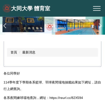
跳
大同大學 體育室
到
主
要
內
容
區
首頁
最新消息
各位同學好
114學年度下學期各系籃球、羽球夜間場地抽籤結果如下網址，請自
行上網查詢。
各系夜間練球場地查詢，網址：https://reurl.cc/82X594