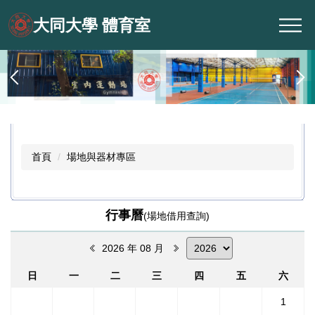
跳
大同大學 體育室
到
主
要
內
容
區
首頁
場地與器材專區
行事曆
(場地借用查詢)
2026 年 08 月
日
一
二
三
四
五
六
1