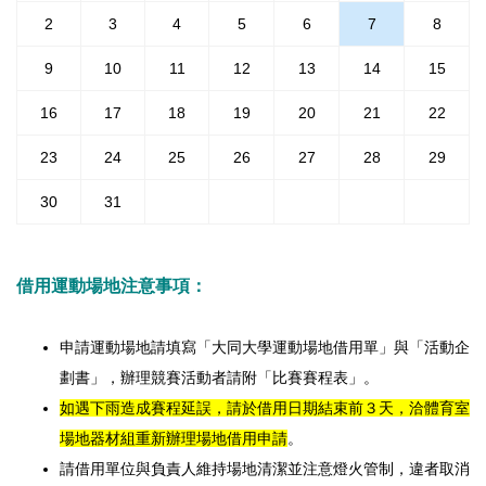
2
3
4
5
6
7
8
9
10
11
12
13
14
15
16
17
18
19
20
21
22
23
24
25
26
27
28
29
30
31
借用運動場地注意事項：
申請運動場地請填寫「大同大學運動場地借用單」與「活動企
劃書」，辦理競賽活動者請附「比賽賽程表」。
如遇下雨造成賽程延誤，請於借用日期結束前３天，洽體育室
場地器材組重新辦理場地借用申請
。
請借用單位與負責人維持場地清潔並注意燈火管制，違者取消