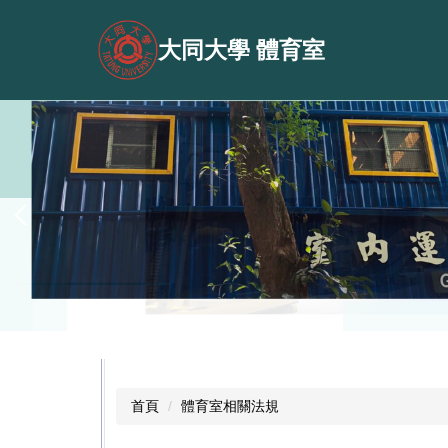
跳
到
大同大學 體育室
主
要
內
容
區
首頁
體育室相關法規