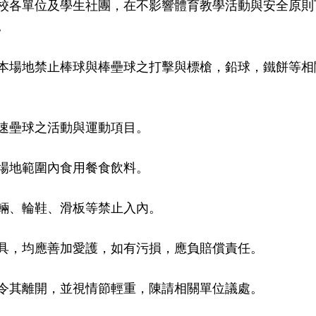
校各單位及學生社團，在不影響體育教學活動與安全原則
。
本場地禁止棒球與棒壘球之打擊與標槍，鉛球，鐵餅等相
速壘球之活動與運動項目。
場地範圍內食用餐食飲料。
輛、輪鞋、滑板等禁止入內。
具，均應善加愛護，如有污損，應負賠償責任。
令其離開，並視情節輕重，陳請相關單位議處。