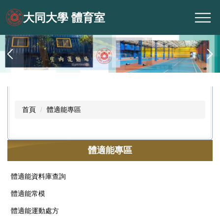
跳
大同大學 體育室
到
主
要
內
容
區
首頁
體適能專區
體適能專區
體適能資料庫查詢
體適能常模
體適能運動處方