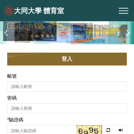
跳
大同大學 體育室
到
主
要
內
容
區
登入
帳號
密碼
*
驗證碼